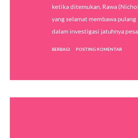
ketika ditemukan, Rawa (Nicho
yang selamat membawa pulang lu
dalam investigasi jatuhnya pe
maupun amarah putri tunggal dar
BERBAGI
POSTING KOMENTAR
penumpang yang bertukar temp
Review Pribadi Reuni Mouly Su
Timothy akhirnya terwujud lewa
awal, terlebih karena filmnya 
dalam perfilman lokal. Premis 
Surya, eksekusinya terasa mata
yang tenang tetapi menghanta