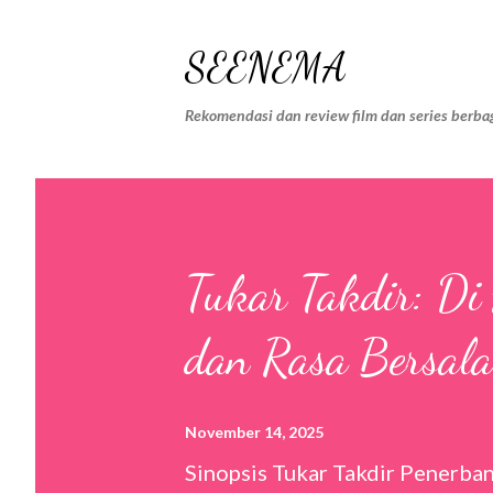
SEENEMA
Rekomendasi dan review film dan series berbag
Tukar Takdir: Di
dan Rasa Bersal
November 14, 2025
Sinopsis Tukar Takdir Penerban