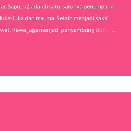
las Saputra) adalah satu-satunya penumpang
ka-luka dan trauma. Selain menjadi saksi
sawat, Rawa juga menjadi penyambung duka
i pilot, Zahra (Adhisty Zara) dan istri
at duduk dengannya, Dita (Marsha Timothy).
rya bersama Nicholas Saputra dan Marsha
t Tukar Takdir. Kolaborasi ini menarik sejak
mengusung genre petaka yang jarang digarap
ceritanya sederhana, namun di tangan Mouly
ng. Alur yang rapi dan pendekatan naratif
m emosi penonton, membuat kisahnya hidup.