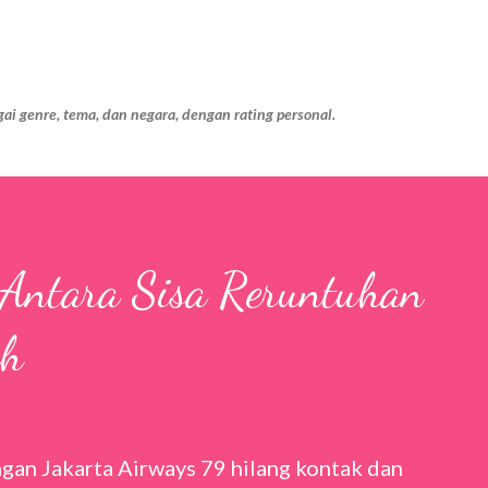
Langsung ke konten utama
ai genre, tema, dan negara, dengan rating personal.
 Antara Sisa Reruntuhan
ah
gan Jakarta Airways 79 hilang kontak dan